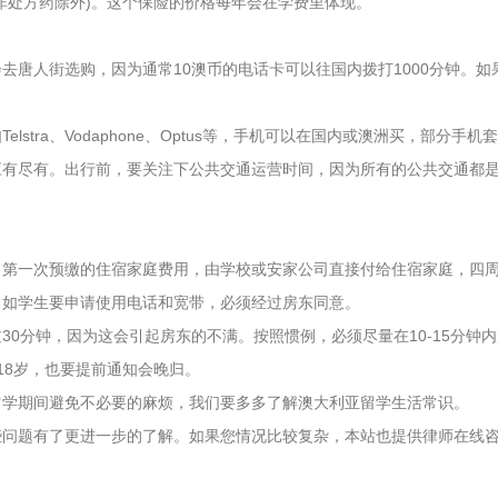
非处方药除外)。这个保险的价格每年会在学费里体现。
去唐人街选购，因为通常10澳币的电话卡可以往国内拨打1000分钟。
stra、Vodaphone、Optus等，手机可以在国内或澳洲买，部分手
应有尽有。出行前，要关注下公共交通运营时间，因为所有的公共交通都
，第一次预缴的住宿家庭费用，由学校或安家公司直接付给住宿家庭，四
，如学生要申请使用电话和宽带，必须经过房东同意。
0分钟，因为这会引起房东的不满。按照惯例，必须尽量在10-15分钟
18岁，也要提前通知会晚归。
留学期间避免不必要的麻烦，我们要多多了解澳大利亚留学生活常识。
些问题有了更进一步的了解。如果您情况比较复杂，本站也提供律师在线