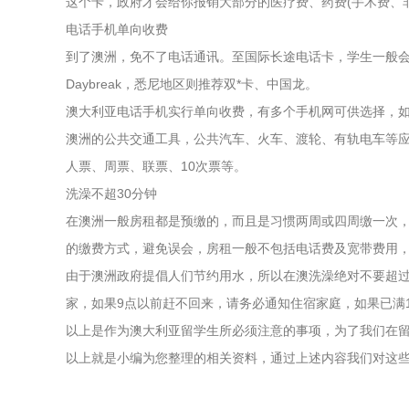
这个卡，政府才会给你报销大部分的医疗费、药费(手术费、
电话手机单向收费
到了澳洲，免不了电话通讯。至国际长途电话卡，学生一般会
Daybreak，悉尼地区则推荐双*卡、中国龙。
澳大利亚电话手机实行单向收费，有多个手机网可供选择，如Tel
澳洲的公共交通工具，公共汽车、火车、渡轮、有轨电车等
人票、周票、联票、10次票等。
洗澡不超30分钟
在澳洲一般房租都是预缴的，而且是习惯两周或四周缴一次
的缴费方式，避免误会，房租一般不包括电话费及宽带费用
由于澳洲政府提倡人们节约用水，所以在澳洗澡绝对不要超过3
家，如果9点以前赶不回来，请务必通知住宿家庭，如果已满
以上是作为澳大利亚留学生所必须注意的事项，为了我们在
以上就是小编为您整理的相关资料，通过上述内容我们对这