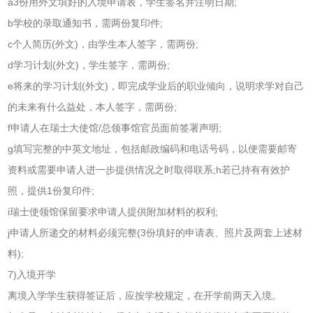
a3份用外文填好的入境申请表，学生签名并注明日期;
b学校的录取通知书，需两份复印件;
c个人简历(外文)，由学生本人签字，需两份;
d学习计划(外文)，学生签字，需两份;
e将来的学习计划(外文)，即完成学业后的职业倾向，说明求学对自己
的未来有什么益处，本人签字，需两份;
f申请人在瑞士大使馆/总领事馆官员面前签署声明;
g填写完整的中英文地址，包括邮政编码和电话号码，以便需要邮寄
资料或需要申请人进一步提供情况之时取得联系;h若已持有有效护
照，提供1份复印件;
i瑞士使领馆保留要求申请人提供附加材料的权利;
j申请人所递交的材料必须完整(3份填好的申请表、照片及两套上述材
料);
7)入境开学
离境入学学生获得签证后，应按学校规定，在开学前两天入境。