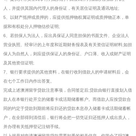
人，并提供其国内代理人的身份证，有关居住证明及通讯地址;
5、以财产抵押或质押的，应提供抵押物权属证明或质押物正本，单
据和有权处分人押物估价证明;
6、若担保人为法人，应出具保证人同意担保的书面文件、企业法人
营业执照、经审计的上年度和近期财务报表及有关资信证明材料;如担
保人为自然人，则应提供保证人的身份证、户口薄、收入或财产证明
及其他资信证明;
7、银行要求提供的其他资料，在银行收到借款人的申请材料后，会
在七个工作日内作出答复。
完成上述澳洲留学贷款注意事项，合同签定后;贷款由银行直接划入借
款人在本银行处开立的储蓄卡或活期储蓄帐户。而借款人应按贷款合
同的约定于贷款到期前将应归还的贷款本息存入储蓄卡或活期储蓄帐
户，在全部得到清偿后，银行将会把一切凭证归还抵押人或出质人，
并办理有关抵押登记注销手续。
以上就是对申请澳洲留学贷款需要知悉的相关信息，你学会了吗?澳